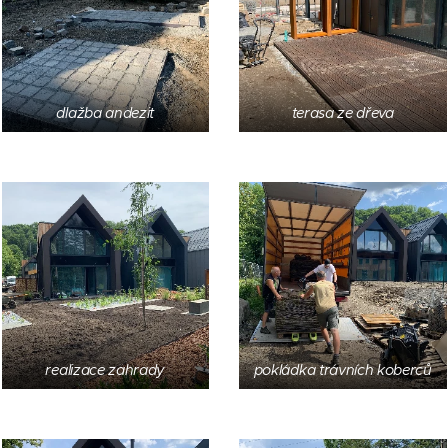
dlažba andezit
terasa ze dřeva
realizace zahrady
pokládka trávních koberců