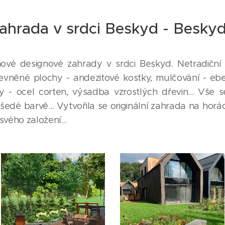
ahrada v srdci Beskyd - Besk
 nové designové zahrady v srdci Beskyd. Netradiční 
vněné plochy - andezitové kostky, mulčování - eb
íky - ocel corten, výsadba vzrostlých dřevin... Vše 
edé barvě... Vytvořila se originální zahrada na horá
 svého založení...