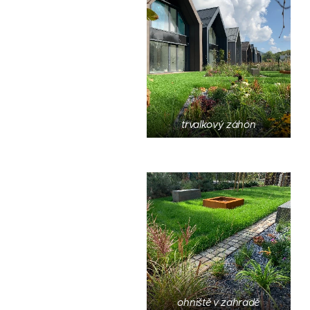
trvalkový záhon
ohniště v zahradě