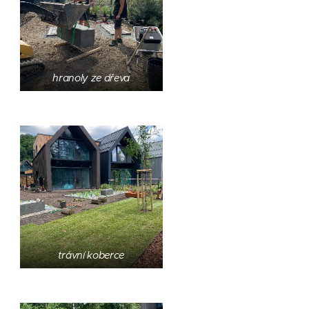
hranoly ze dřeva
trávní koberce