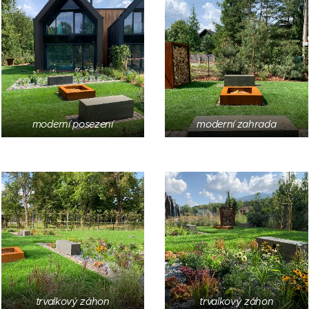
moderní posezení
moderní zahrada
trvalkový záhon
trvalkový záhon