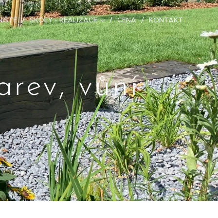
IŠTĚ
SKOLY - REALIZACE
CENA
KONTAKT
arev, vůní