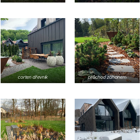
corten dřevník
průchod záhonem