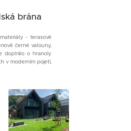
ydská brána
materiály - terasové
enově černé valouny,
se doplnilo o hranoly
ch v moderním pojetí,