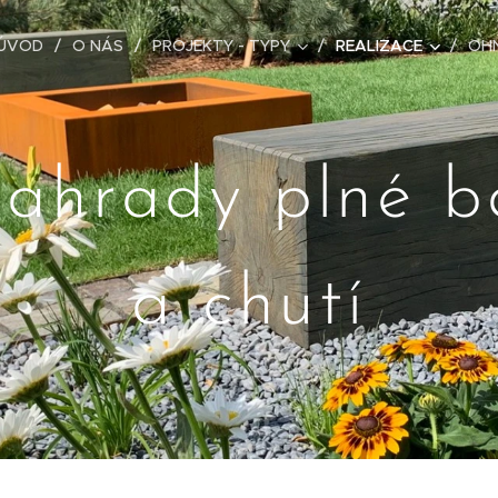
ÚVOD
O NÁS
PROJEKTY - TYPY
REALIZACE
OHN
zahrady plné b
a chutí