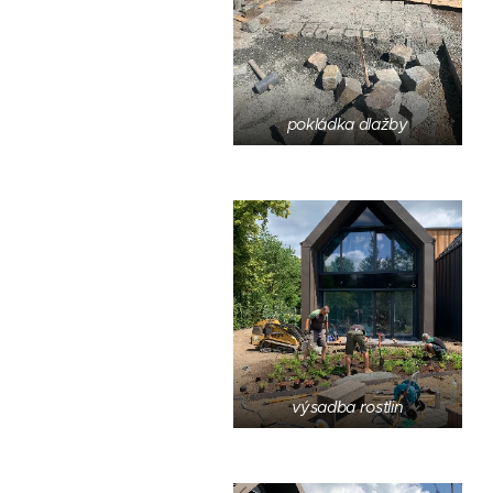
pokládka dlažby
výsadba rostlin