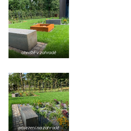
ohniště v zahradě
posezení na zahradě