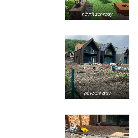
návrh zahrady
původní stav