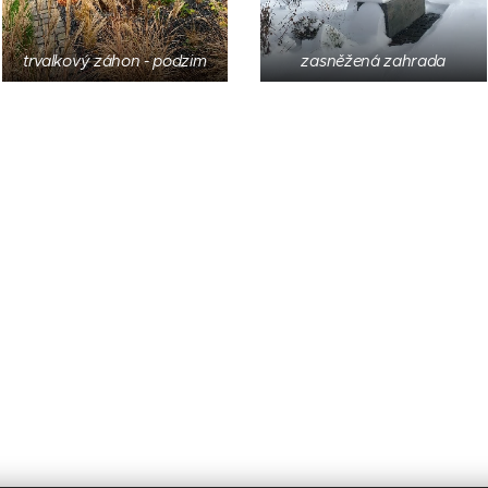
trvalkový záhon - podzim
zasněžená zahrada