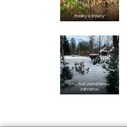
trvalky a traviny
průchod zasněženou
zahradou