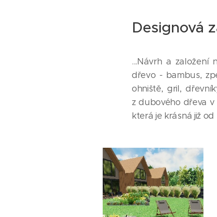
Designová z
...Návrh a založení
dřevo - bambus, zpe
ohniště, gril, dřevn
z dubového dřeva v š
která je krásná již od