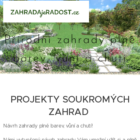
Přírodní zahrady plné
barev, vůní a chutí
PROJEKTY SOUKROMÝCH
ZAHRAD
Návrh zahrady plné barev, vůní a chutí!
Námi vytvořený návrh zahrady Vám umožní užít si a plně