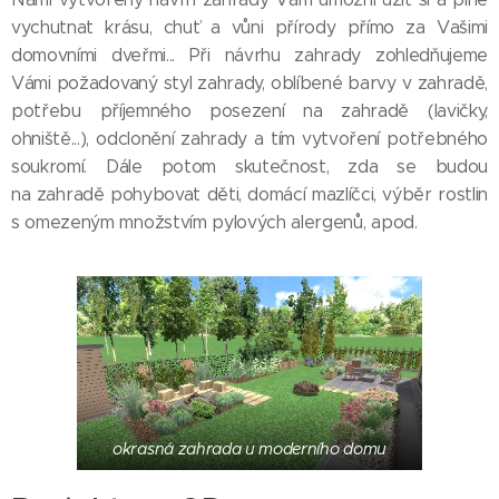
vychutnat krásu, chuť a vůni přírody přímo za Vašimi
domovními dveřmi... Při návrhu zahrady zohledňujeme
Vámi požadovaný styl zahrady, oblíbené barvy v zahradě,
potřebu příjemného posezení na zahradě (lavičky,
ohniště...), odclonění zahrady a tím vytvoření potřebného
soukromí. Dále potom skutečnost, zda se budou
na zahradě pohybovat děti, domácí mazlíčci, výběr rostlin
s omezeným množstvím pylových alergenů, apod.
okrasná zahrada u moderního domu