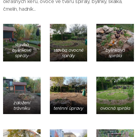
okrasných keřů, ovoce ve tvaru spirály, bylinky, skalka,
čmelín, hadník...
stavba
bylinkové
stavba ovocné
bylinková
spirály
spirály
spirála
založení
trávníku
terénní úpravy
ovocná spirála