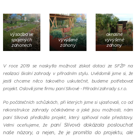
výsadba ve
okrasné
spojených
vyvýšené
vyvýšené
záhonech
záhony
záhony
V roce 2019 se naskytla možnost získat dotaci ze SFŽP na
realizaci školní zahrady v
přírodním stylu. Uvědomili jsme si, že
jestli chceme něco takového uskutečnit, budeme potřebovat
projekt.
Oslovili jsme firmu paní Slívové - Přírodní zahrady s.r.o.
Po počátečních schůzkách, při kterých jsme si ujasňovali, co od
rekonstrukce zahrady očekáváme a jaké jsou možnosti, nám
paní Slívová předložila projekt, který splňoval naše představy.
paní Slívová dokázala poslouchat
Velmi oceňujeme, že
naše názory, a nejen, že
je promítla do projektu, ale