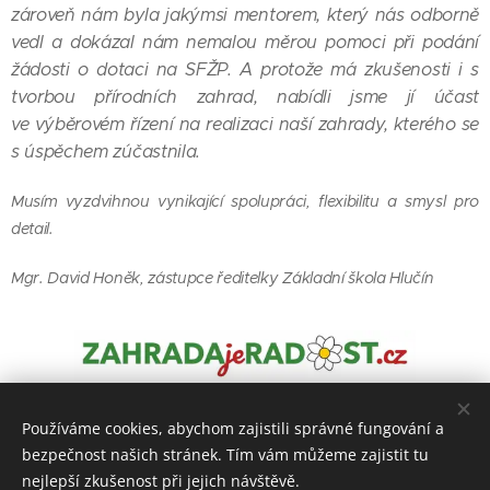
zároveň nám byla jakýmsi mentorem, který nás odborně
vedl a dokázal nám nemalou měrou pomoci při podání
žádosti o dotaci na SFŽP. A protože má zkušenosti i s
tvorbou přírodních zahrad, nabídli jsme jí účast
ve
výběrovém řízení na realizaci naší zahrady, kterého se
s úspěchem zúčastnila.
Musím vyzdvihnou vynikající spolupráci, flexibilitu a smysl pro
detail.
Mgr. David Honěk, zástupce ředitelky Základní škola Hlučín
Používáme cookies, abychom zajistili správné fungování a
bezpečnost našich stránek. Tím vám můžeme zajistit tu
Zahrada je radost
nejlepší zkušenost při jejich návštěvě.