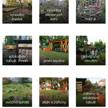
výsadba
výsadba
okrasných
trvalek
keřů
hadník
edukativní
slavnostní
tabule, čmelín
první sezóna
otevření
záhony a
edukativní
ovocná spirála
altán a záhony
tabule