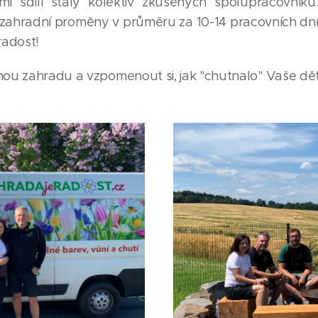
i sdílí stálý kolektiv zkušených spolupracovní
 zahradní proměny v průměru za 10-14 pracovních dní.
radost!
nou zahradu a vzpomenout si, jak "chutnalo" Vaše děts