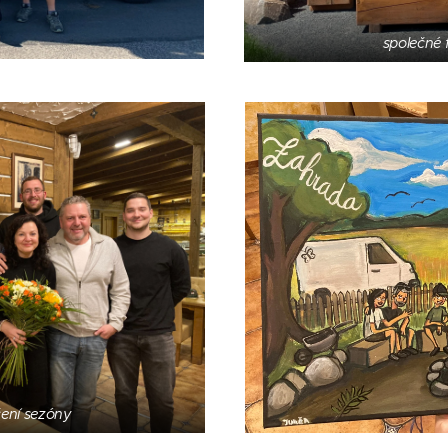
společné f
ení sezóny