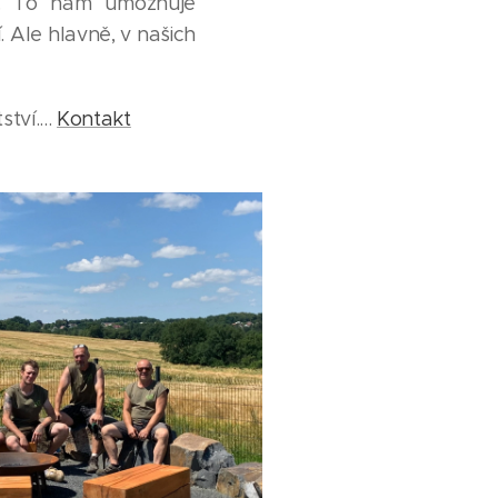
ků. To nám umožňuje
 Ale hlavně, v našich
tví....
Kontakt