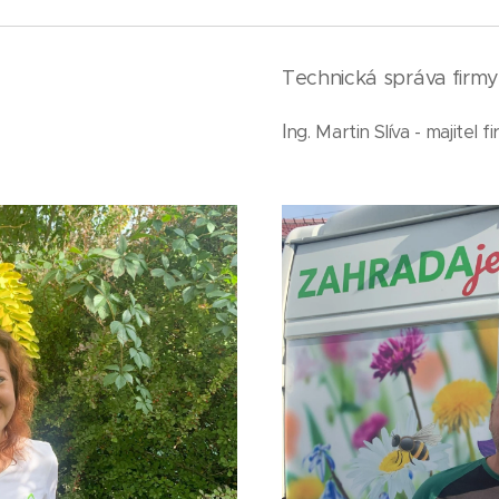
Technická správa firm
I
ng. Martin Slíva - majitel f