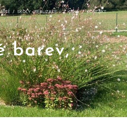
IŠTĚ
SKOLY - REALIZACE
CENA
KONTAKT
é barev,