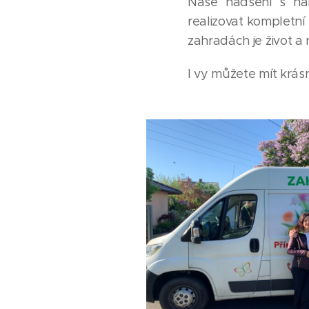
Naše nadšení s nám
realizovat kompletní
zahradách je život a 
I vy můžete mít krás