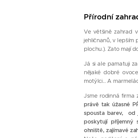
Přírodní zahrady
Ve většině zahrad v
jehličnanů, v lepším 
plochu.). Zato mají 
Já si ale pamatuji z
nějaké dobré ovoce.
motýlci... A marmelád
Jsme rodinná firma 
právě tak úžasné 
spousta barev, od j
poskytují příjemný 
ohniště, zajímavé za