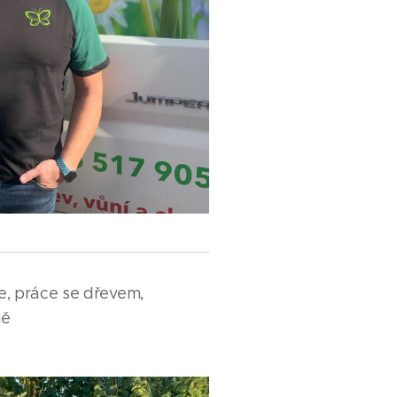
e, práce se dřevem,
ně