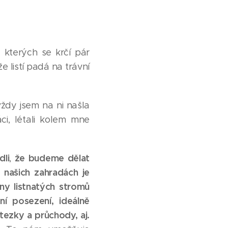
 kterých se krčí pár
e listí padá na trávní
vždy jsem na ni našla
ci, létali kolem mne
dli
že budeme dělat
,
 našich zahradách je
ny listnatých stromů
ní posezení, ideálně
tezky a průchody, aj.