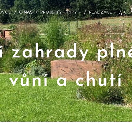
ÚVOD
O NÁS
PROJEKTY - TYPY
REALIZACE
OHN
í zahrady pln
vůní a chutí