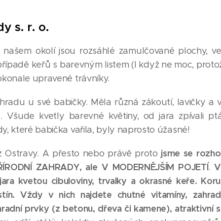
 s. r. o.
 našem okolí jsou rozsáhlé zamulčované plochy, ve
případě keřů s barevným listem (I když ne moc, protož
dokonale upravené trávníky.
ahradu u své babičky. Měla různá zákoutí, lavičky a 
 Všude kvetly barevné květiny, od jara zpívali ptá
y, které babička vařila, byly naprosto úžasné!
jsme se rozho
z Ostravy. A přesto nebo právě proto
PŘÍRODNÍ ZAHRADY, ale V MODERNĚJŠÍM POJETÍ
V
.
ara kvetou cibuloviny, trvalky a okrasné keře. Koru
stín. Vždy v nich najdete chutné vitamíny, zahrad
hradní prvky (z betonu, dřeva či kamene), atraktivní s