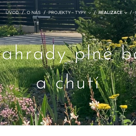
ÚVOD
O NÁS
PROJEKTY - TYPY
REALIZACE
zahrady plné b
a chutí