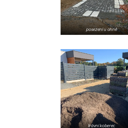
posezení u ohně
trávní koberec