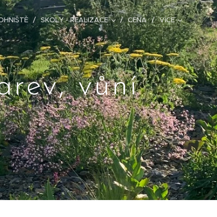
OHNIŠTĚ
SKOLY - REALIZACE
CENA
VÍCE
arev, vůní