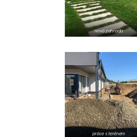
nová zahrada
práce s terénem