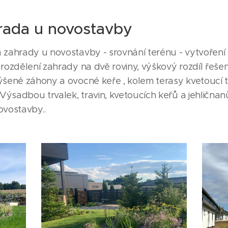
hrada u novostavby
a zahrady u novostavby - srovnání terénu - vytvořen
 rozdělení zahrady na dvě roviny, výškový rozdíl řeš
ýšené záhony a ovocné keře , kolem terasy kvetoucí tr
 Výsadbou trvalek, travin, kvetoucích keřů a jehličnan
ovostavby..