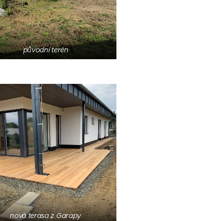
původní terén
nová terasa z Garapy