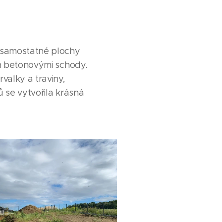
í samostatné plochy
en betonovými schody.
valky a traviny,
ů se vytvořila krásná