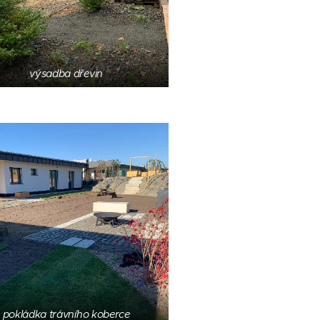
výsadba dřevin
pokládka trávního koberce