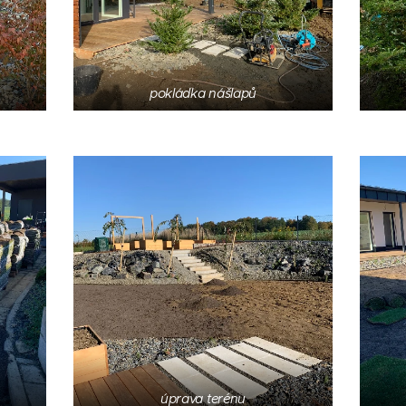
pokládka nášlapů
úprava terénu